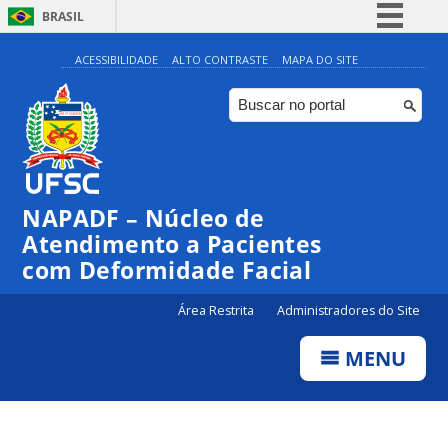
BRASIL
Simplifique!
ACESSIBILIDADE
ALTO CONTRASTE
MAPA DO SITE
Comunica BR
Participe
Acesso à informação
Legislação
NAPADF – Núcleo de
Canais
Atendimento a Pacientes
com Deformidade Facial
Área Restrita
Administradores do Site
MENU